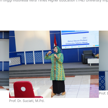
n tinggi Indonesia versi Times Higher Education (THE) University I
Prof. 
Prof. Dr. Suciati, M.Pd.