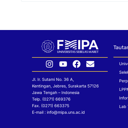
Tauta
I
Y
F
E
Univ
n
o
a
n
Sele
Jl. Ir. Sutami No. 36 A,
s
u
c
v
Per
Kentingan, Jebres, Surakarta 57126
t
t
e
e
LPP
Jawa Tengah – Indonesia
a
u
b
l
Info
Telp. (0271) 669376
g
b
o
o
Fax. (0271) 663375
Lab
r
e
o
p
E-mail : info@mipa.uns.ac.id
a
k
e