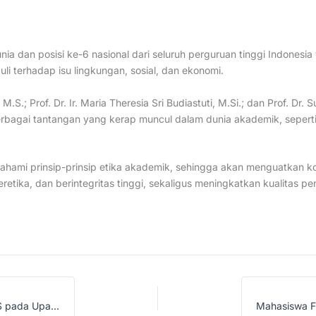
a dan posisi ke-6 nasional dari seluruh perguruan tinggi Indonesia 
 terhadap isu lingkungan, sosial, dan ekonomi.
 M.S.; Prof. Dr. Ir. Maria Theresia Sri Budiastuti, M.Si.; dan Prof. Dr
bagai tantangan yang kerap muncul dalam dunia akademik, seperti
mahami prinsip-prinsip etika akademik, sehingga akan menguatkan
ika, dan berintegritas tinggi, sekaligus meningkatkan kualitas penelit
Sebanyak 20 CPNS FMIPA Resmi Dilantik Menjadi PNS pada Upacara Pelantikan di Auditorium UNS