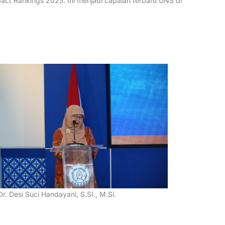
mpact Rankings 2025. Ini menjadi capaian terbaru UNS di
Dr. Desi Suci Handayani, S.SI., M.Si.