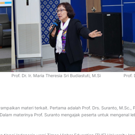
Prof. Dr. Ir. Maria Theresia Sri Budiastuti, M.Si
Prof. 
mpaikan materi terkait. Pertama adalah Prof. Drs. Suranto, M.Sc.,
Dalam materinya Prof. Suranto mengajak peserta untuk mengenal le