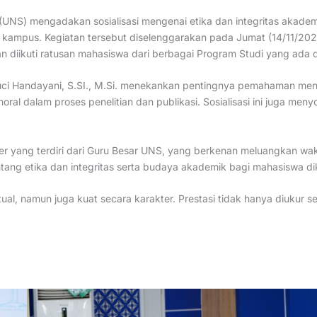
(UNS) mengadakan sosialisasi mengenai etika dan integritas aka
gan kampus. Kegiatan tersebut diselenggarakan pada Jumat (14/11/2
 diikuti ratusan mahasiswa dari berbagai Program Studi yang ada d
uci Handayani, S.SI., M.Si. menekankan pentingnya pemahaman men
moral dalam proses penelitian dan publikasi. Sosialisasi ini juga me
 yang terdiri dari Guru Besar UNS, yang berkenan meluangkan wakt
ang etika dan integritas serta budaya akademik bagi mahasiswa di
tual, namun juga kuat secara karakter. Prestasi tidak hanya diukur 