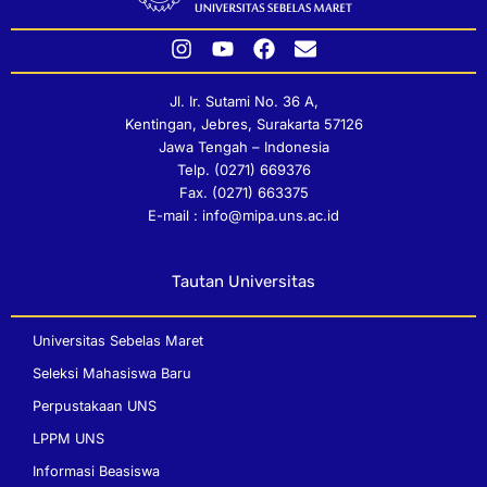
I
Y
F
E
n
o
a
n
s
u
c
v
Jl. Ir. Sutami No. 36 A,
t
t
e
e
Kentingan, Jebres, Surakarta 57126
a
u
b
l
Jawa Tengah – Indonesia
g
b
o
o
Telp. (0271) 669376
r
e
o
p
Fax. (0271) 663375
a
k
e
E-mail : info@mipa.uns.ac.id
m
Tautan Universitas
Universitas Sebelas Maret
Seleksi Mahasiswa Baru
Perpustakaan UNS
LPPM UNS
Informasi Beasiswa