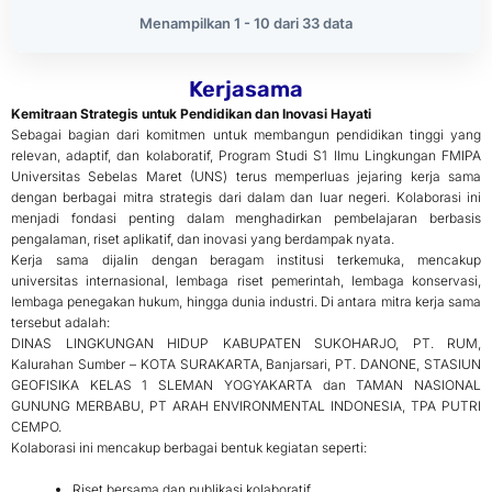
Menampilkan 1 - 10 dari 33 data
Kerjasama
Kemitraan Strategis untuk Pendidikan dan Inovasi Hayati
Sebagai bagian dari komitmen untuk membangun pendidikan tinggi yang
relevan, adaptif, dan kolaboratif, Program Studi S1 Ilmu Lingkungan FMIPA
Universitas Sebelas Maret (UNS) terus memperluas jejaring kerja sama
dengan berbagai mitra strategis dari dalam dan luar negeri. Kolaborasi ini
menjadi fondasi penting dalam menghadirkan pembelajaran berbasis
pengalaman, riset aplikatif, dan inovasi yang berdampak nyata.
Kerja sama dijalin dengan beragam institusi terkemuka, mencakup
universitas internasional, lembaga riset pemerintah, lembaga konservasi,
lembaga penegakan hukum, hingga dunia industri. Di antara mitra kerja sama
tersebut adalah:
DINAS LINGKUNGAN HIDUP KABUPATEN SUKOHARJO, PT. RUM,
Kalurahan Sumber – KOTA SURAKARTA, Banjarsari, PT. DANONE, STASIUN
GEOFISIKA KELAS 1 SLEMAN YOGYAKARTA dan TAMAN NASIONAL
GUNUNG MERBABU, PT ARAH ENVIRONMENTAL INDONESIA, TPA PUTRI
CEMPO.
Kolaborasi ini mencakup berbagai bentuk kegiatan seperti:
Riset bersama dan publikasi kolaboratif