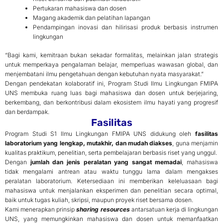
Pertukaran mahasiswa dan dosen
Magang akademik dan pelatihan lapangan
Pendampingan inovasi dan hilirisasi produk berbasis instrumen
lingkungan
“Bagi kami, kemitraan bukan sekadar formalitas, melainkan jalan strategis
untuk memperkaya pengalaman belajar, memperluas wawasan global, dan
menjembatani ilmu pengetahuan dengan kebutuhan nyata masyarakat.”
Dengan pendekatan kolaboratif ini, Program Studi Ilmu Lingkungan FMIPA
UNS membuka ruang luas bagi mahasiswa dan dosen untuk berjejaring,
berkembang, dan berkontribusi dalam ekosistem ilmu hayati yang progresif
dan berdampak.
Fasilitas
Program Studi S1 Ilmu Lingkungan FMIPA UNS didukung oleh
fasilitas
laboratorium yang lengkap, mutakhir, dan mudah diakses
, guna menjamin
kualitas praktikum, penelitian, serta pembelajaran berbasis riset yang unggul.
Dengan
jumlah dan jenis peralatan yang sangat memadai
, mahasiswa
tidak mengalami antrean atau waktu tunggu lama dalam mengakses
peralatan laboratorium. Ketersediaan ini memberikan keleluasaan bagi
mahasiswa untuk menjalankan eksperimen dan penelitian secara optimal,
baik untuk tugas kuliah, skripsi, maupun proyek riset bersama dosen.
Kami menerapkan prinsip
sharing resources
antarsatuan kerja di lingkungan
UNS, yang memungkinkan mahasiswa dan dosen untuk memanfaatkan