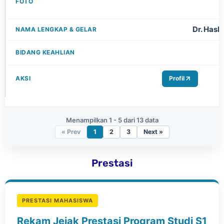
Dr. Hash
Profil
Menampilkan 1 - 5 dari 13 data
« Prev
1
2
3
Next »
Prestasi
PRESTASI MAHASISWA
Rekam Jejak Prestasi Program Studi S1