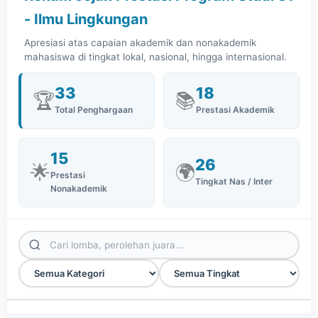
- Ilmu Lingkungan
Apresiasi atas capaian akademik dan nonakademik
mahasiswa di tingkat lokal, nasional, hingga internasional.
33
18
🏆
📚
Total Penghargaan
Prestasi Akademik
15
26
🌟
🌍
Prestasi
Tingkat Nas / Inter
Nonakademik