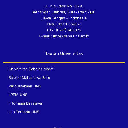
n
o
a
n
s
u
c
v
Jl. Ir. Sutami No. 36 A,
t
t
e
e
Kentingan, Jebres, Surakarta 57126
a
u
b
l
Jawa Tengah – Indonesia
g
b
o
o
Telp. (0271) 669376
r
e
o
p
Fax. (0271) 663375
a
k
e
E-mail : info@mipa.uns.ac.id
m
Tautan Universitas
Universitas Sebelas Maret
Seleksi Mahasiswa Baru
Perpustakaan UNS
LPPM UNS
Informasi Beasiswa
Lab Terpadu UNS