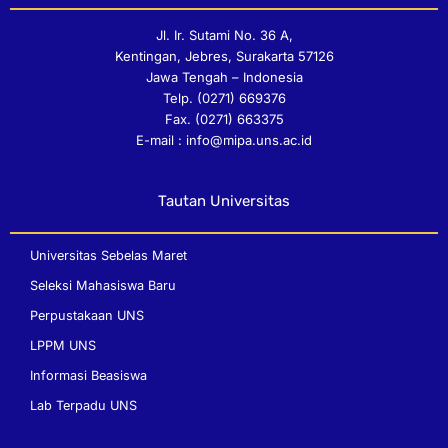
n
o
a
n
s
u
c
v
Jl. Ir. Sutami No. 36 A,
t
t
e
e
Kentingan, Jebres, Surakarta 57126
a
u
b
l
Jawa Tengah – Indonesia
g
b
o
o
Telp. (0271) 669376
r
e
o
p
Fax. (0271) 663375
a
k
e
E-mail : info@mipa.uns.ac.id
m
Tautan Universitas
Universitas Sebelas Maret
Seleksi Mahasiswa Baru
Perpustakaan UNS
LPPM UNS
Informasi Beasiswa
Lab Terpadu UNS