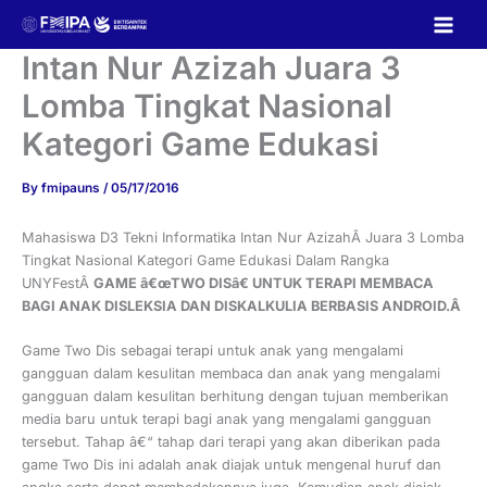
Skip
to
content
Intan Nur Azizah Juara 3
Lomba Tingkat Nasional
Kategori Game Edukasi
By
fmipauns
/
05/17/2016
Mahasiswa D3 Tekni Informatika Intan Nur AzizahÂ Juara 3 Lomba
Tingkat Nasional Kategori Game Edukasi Dalam Rangka
UNYFestÂ
GAME â€œTWO DISâ€ UNTUK TERAPI MEMBACA
BAGI ANAK DISLEKSIA DAN DISKALKULIA BERBASIS ANDROID.Â
Game Two Dis sebagai terapi untuk anak yang mengalami
gangguan dalam kesulitan membaca dan anak yang mengalami
gangguan dalam kesulitan berhitung dengan tujuan memberikan
media baru untuk terapi bagi anak yang mengalami gangguan
tersebut. Tahap â€“ tahap dari terapi yang akan diberikan pada
game Two Dis ini adalah anak diajak untuk mengenal huruf dan