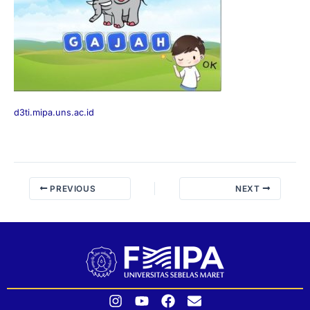
d3ti.mipa.uns.ac.id
PREVIOUS
NEXT
I
Y
F
E