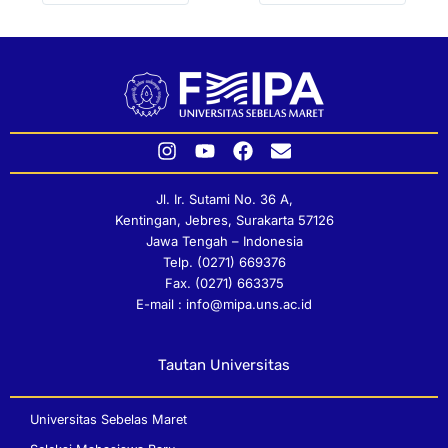
I
Y
F
E
n
o
a
n
s
u
c
v
Jl. Ir. Sutami No. 36 A,
t
t
e
e
Kentingan, Jebres, Surakarta 57126
a
u
b
l
Jawa Tengah – Indonesia
g
b
o
o
Telp. (0271) 669376
r
e
o
p
Fax. (0271) 663375
a
k
e
E-mail : info@mipa.uns.ac.id
m
Tautan Universitas
Universitas Sebelas Maret