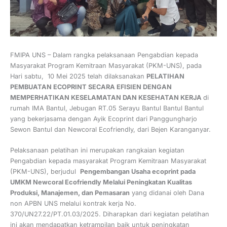
FMIPA UNS – Dalam rangka pelaksanaan Pengabdian kepada
Masyarakat Program Kemitraan Masyarakat (PKM-UNS), pada
Hari sabtu, 10 Mei 2025 telah dilaksanakan
PELATIHAN
PEMBUATAN ECOPRINT SECARA EFISIEN DENGAN
MEMPERHATIKAN KESELAMATAN DAN KESEHATAN KERJA
di
rumah IMA Bantul, Jebugan RT.05 Serayu Bantul Bantul Bantul
yang bekerjasama dengan Ayik Ecoprint dari Panggungharjo
Sewon Bantul dan Newcoral Ecofriendly, dari Bejen Karanganyar.
Pelaksanaan pelatihan ini merupakan rangkaian kegiatan
Pengabdian kepada masyarakat Program Kemitraan Masyarakat
(PKM-UNS), berjudul
Pengembangan Usaha ecoprint pada
UMKM Newcoral Ecofriendly Melalui Peningkatan Kualitas
Produksi, Manajemen, dan Pemasaran
yang didanai oleh Dana
non APBN UNS melalui kontrak kerja No.
370/UN27.22/PT.01.03/2025. Diharapkan dari kegiatan pelatihan
ini akan mendapatkan ketrampilan baik untuk peningkatan