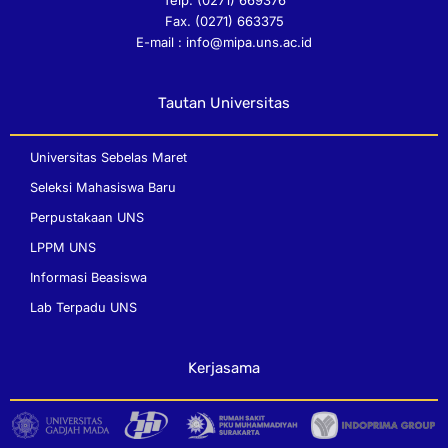
Telp. (0271) 669376
r
e
o
p
Fax. (0271) 663375
a
k
e
E-mail : info@mipa.uns.ac.id
m
Tautan Universitas
Universitas Sebelas Maret
Seleksi Mahasiswa Baru
Perpustakaan UNS
LPPM UNS
Informasi Beasiswa
Lab Terpadu UNS
Kerjasama