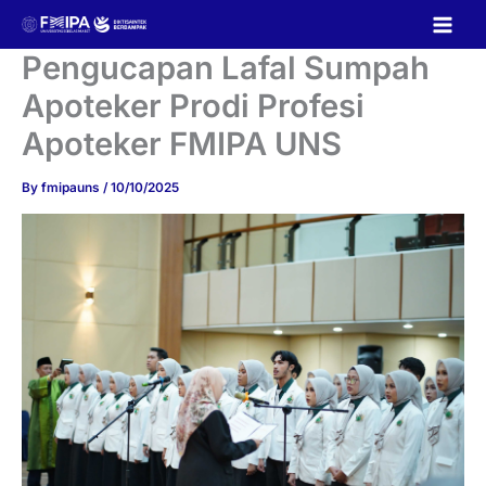
Skip
to
content
Pengucapan Lafal Sumpah
Apoteker Prodi Profesi
Apoteker FMIPA UNS
By
fmipauns
/
10/10/2025