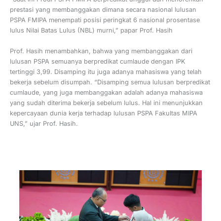
prestasi yang membanggakan dimana secara nasional lulusan
PSPA FMIPA menempati posisi peringkat 6 nasional prosentase
lulus Nilai Batas Lulus (NBL) murni,” papar Prof. Hasih
Prof. Hasih menambahkan, bahwa yang membanggakan dari
lulusan PSPA semuanya berpredikat cumlaude dengan IPK
tertinggi 3,99. Disamping itu juga adanya mahasiswa yang telah
bekerja sebelum disumpah. “Disamping semua lulusan berpredikat
cumlaude, yang juga membanggakan adalah adanya mahasiswa
yang sudah diterima bekerja sebelum lulus. Hal ini menunjukkan
kepercayaan dunia kerja terhadap lulusan PSPA Fakultas MIPA
UNS,” ujar Prof. Hasih.