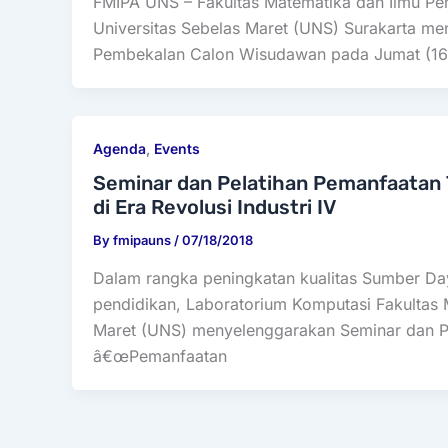
FMIPA UNS – Fakultas Matematika dan Ilmu Pe
Universitas Sebelas Maret (UNS) Surakarta me
Pembekalan Calon Wisudawan pada Jumat (16/
Agenda
,
Events
Seminar dan Pelatihan Pemanfaatan 
di Era Revolusi Industri IV
By
fmipauns
/
07/18/2018
Dalam rangka peningkatan kualitas Sumber D
pendidikan, Laboratorium Komputasi Fakultas 
Maret (UNS) menyelenggarakan Seminar dan P
â€œPemanfaatan