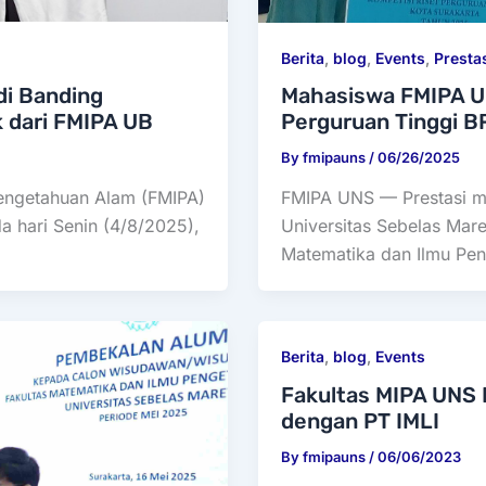
Berita
,
blog
,
Events
,
Presta
i Banding
Mahasiswa FMIPA UN
 dari FMIPA UB
Perguruan Tinggi B
By
fmipauns
/
06/26/2025
engetahuan Alam (FMIPA)
FMIPA UNS — Prestasi m
a hari Senin (4/8/2025),
Universitas Sebelas Mar
Matematika dan Ilmu Pen
Berita
,
blog
,
Events
Fakultas MIPA UNS 
dengan PT IMLI
By
fmipauns
/
06/06/2023