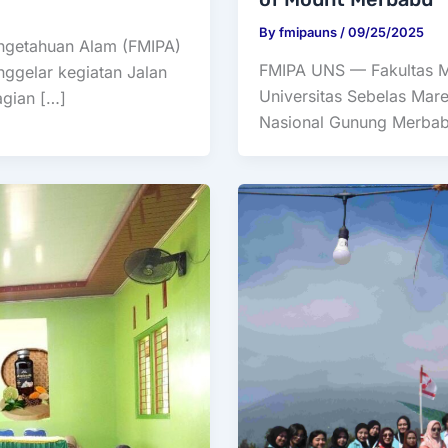
By
fmipauns
/
09/25/2025
ngetahuan Alam (FMIPA)
FMIPA UNS — Fakultas M
nggelar kegiatan Jalan
Universitas Sebelas Mar
agian […]
Nasional Gunung Merba