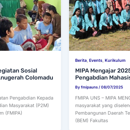
Berita
,
Events
,
Kurikulum
MIPA Mengajar 2025
giatan Sosial
Pengabdian Mahasi
 Anugerah Colomadu
By
fmipauns
/
08/07/2025
FMIPA UNS – MIPA MEN
iatan Pengabdian Kepada
masyarakat yang disele
dian Masyarakat (P2M)
Pembangunan Daerah Tert
am (FMIPA)
(BEM) Fakultas