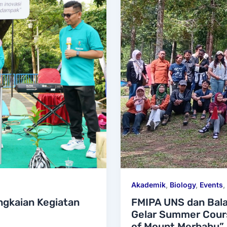
Akademik
,
Biology
,
Events
,
ngkaian Kegiatan
FMIPA UNS dan Bal
Gelar Summer Cour
of Mount Merbabu”