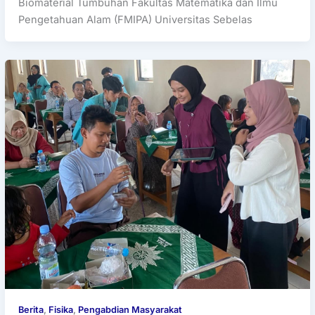
Biomaterial Tumbuhan Fakultas Matematika dan Ilmu
Pengetahuan Alam (FMIPA) Universitas Sebelas
Berita
,
Fisika
,
Pengabdian Masyarakat