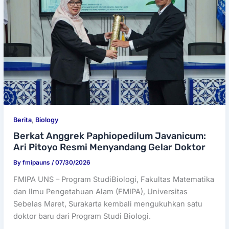
Berita
,
Biology
Berkat Anggrek Paphiopedilum Javanicum:
Ari Pitoyo Resmi Menyandang Gelar Doktor
By
fmipauns
/
07/30/2026
FMIPA UNS – Program StudiBiologi, Fakultas Matematika
dan Ilmu Pengetahuan Alam (FMIPA), Universitas
Sebelas Maret, Surakarta kembali mengukuhkan satu
doktor baru dari Program Studi Biologi.