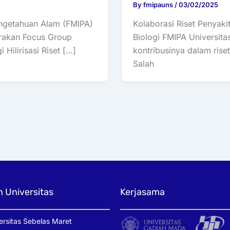
By
fmipauns
/
03/02/2025
ngetahuan Alam (FMIPA)
Kolaborasi Riset Penyak
rakan Focus Group
Biologi FMIPA Universit
Hilirisasi Riset […]
kontribusinya dalam riset 
Salah
n Universitas
Kerjasama
ersitas Sebelas Maret