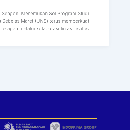
it Sengon: Menemukan Sol Program Studi
as Sebelas Maret (UNS) terus memperkuat
terapan melalui kolaborasi lintas institusi.