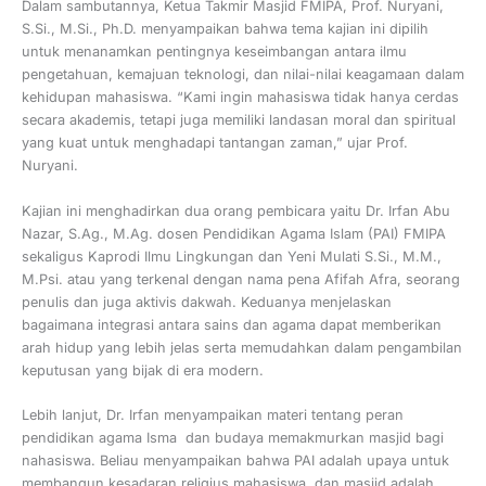
Dalam sambutannya, Ketua Takmir Masjid FMIPA, Prof. Nuryani,
S.Si., M.Si., Ph.D. menyampaikan bahwa tema kajian ini dipilih
untuk menanamkan pentingnya keseimbangan antara ilmu
pengetahuan, kemajuan teknologi, dan nilai-nilai keagamaan dalam
kehidupan mahasiswa. “Kami ingin mahasiswa tidak hanya cerdas
secara akademis, tetapi juga memiliki landasan moral dan spiritual
yang kuat untuk menghadapi tantangan zaman,” ujar Prof.
Nuryani.
Kajian ini menghadirkan dua orang pembicara yaitu Dr. Irfan Abu
Nazar, S.Ag., M.Ag. dosen Pendidikan Agama Islam (PAI) FMIPA
sekaligus Kaprodi Ilmu Lingkungan dan Yeni Mulati S.Si., M.M.,
M.Psi. atau yang terkenal dengan nama pena Afifah Afra, seorang
penulis dan juga aktivis dakwah. Keduanya menjelaskan
bagaimana integrasi antara sains dan agama dapat memberikan
arah hidup yang lebih jelas serta memudahkan dalam pengambilan
keputusan yang bijak di era modern.
Lebih lanjut, Dr. Irfan menyampaikan materi tentang peran
pendidikan agama Isma dan budaya memakmurkan masjid bagi
nahasiswa. Beliau menyampaikan bahwa PAI adalah upaya untuk
membangun kesadaran religius mahasiswa, dan masjid adalah