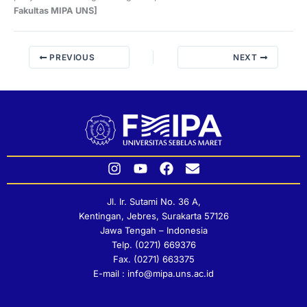
Fakultas MIPA UNS]
PREVIOUS
NEXT
I
Y
F
E
n
o
a
n
s
u
c
v
Jl. Ir. Sutami No. 36 A,
t
t
e
e
Kentingan, Jebres, Surakarta 57126
a
u
b
l
Jawa Tengah – Indonesia
g
b
o
o
Telp. (0271) 669376
r
e
o
p
Fax. (0271) 663375
a
k
e
E-mail : info@mipa.uns.ac.id
m