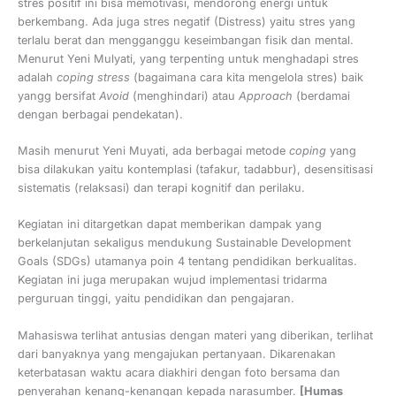
stres positif ini bisa memotivasi, mendorong energi untuk
berkembang. Ada juga stres negatif (Distress) yaitu stres yang
terlalu berat dan mengganggu keseimbangan fisik dan mental.
Menurut Yeni Mulyati, yang terpenting untuk menghadapi stres
adalah
coping stress
(bagaimana cara kita mengelola stres) baik
yangg bersifat
Avoid
(menghindari) atau
Approach
(berdamai
dengan berbagai pendekatan).
Masih menurut Yeni Muyati, ada berbagai metode
coping
yang
bisa dilakukan yaitu kontemplasi (tafakur, tadabbur), desensitisasi
sistematis (relaksasi) dan terapi kognitif dan perilaku.
Kegiatan ini ditargetkan dapat memberikan dampak yang
berkelanjutan sekaligus mendukung Sustainable Development
Goals (SDGs) utamanya poin 4 tentang pendidikan berkualitas.
Kegiatan ini juga merupakan wujud implementasi tridarma
perguruan tinggi, yaitu pendidikan dan pengajaran.
Mahasiswa terlihat antusias dengan materi yang diberikan, terlihat
dari banyaknya yang mengajukan pertanyaan. Dikarenakan
keterbatasan waktu acara diakhiri dengan foto bersama dan
penyerahan kenang-kenangan kepada narasumber.
[Humas