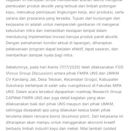
pembuatan produk akustik yang terbuat dari limbah potongan
kayu, mencakup peninjauan lingkungan kerja, alur produksi, serta
sarana dan prasarana yang tersedia. Tujuan dari kunjungan dan
kerjasama ini adalah untuk memperoleh gambaran riil mengenai
kebutuhan mitra dan memastikan kesiapan tempat dalam
mendukung implementasi inovasi berupa produk panel akustik.
Dengan pemahaman kondisi aktual di lapangan, diharapkan
pelaksanaan program dapat berjalan efektif, tepat sasaran, dan
memberikan dampak nyata bagi mitra.
Sebelumnya, pada hari Kamis (17/7/2025) telah dilaksanakan FGD
(
Focus Group Discussion
) antara pihak FMIPA UNS dan UMKM
CV Kandang Jati, Desa Telukan, Kecamatan Grogol, Kabupaten
Sukoharjo bertempat di salah satu ruangdiskusi di Fakultas MIPA
UNS. Dalam acara tersebut dipaparkan roadmap Research Group
CAPWell FMIPA UNS dan juga detail kegiatan yang akan
dilaksanakan baik dari pihak UNS maupun dari pihak UMKM,
sehingga disepakati apa yang dilakukan kedua belah pihak
terutama dalam rencana bisnis (
business plan
). Dari kerjasama ini
diharapkan akan mampu untuk menggerakan ekonomi kreatif
berbasis limbah industri kayu dan mebel. Nilai tambah (
added