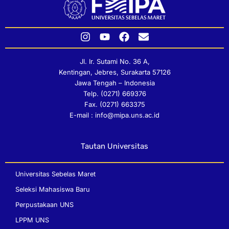
I
Y
F
E
n
o
a
n
s
u
c
v
Jl. Ir. Sutami No. 36 A,
t
t
e
e
Kentingan, Jebres, Surakarta 57126
a
u
b
l
Jawa Tengah – Indonesia
g
b
o
o
Telp. (0271) 669376
r
e
o
p
Fax. (0271) 663375
a
k
e
E-mail : info@mipa.uns.ac.id
m
Tautan Universitas
Universitas Sebelas Maret
Seleksi Mahasiswa Baru
Perpustakaan UNS
LPPM UNS