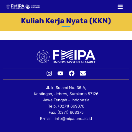
Skip
to
content
Kuliah Kerja Nyata (KKN)
I
Y
F
E
n
o
a
n
s
u
c
v
Jl. Ir. Sutami No. 36 A,
t
t
e
e
Kentingan, Jebres, Surakarta 57126
a
u
b
l
Jawa Tengah – Indonesia
g
b
o
o
Telp. (0271) 669376
r
e
o
p
Fax. (0271) 663375
a
k
e
E-mail : info@mipa.uns.ac.id
m