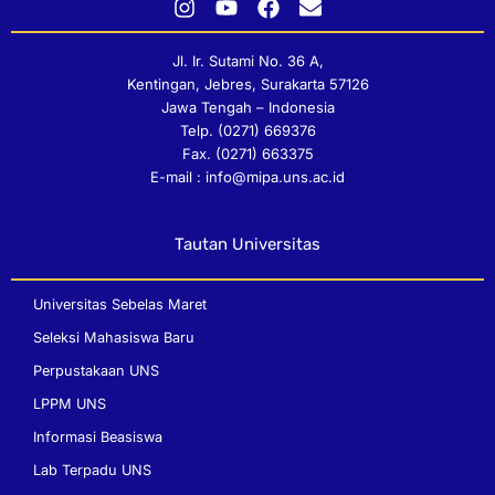
I
Y
F
E
n
o
a
n
s
u
c
v
Jl. Ir. Sutami No. 36 A,
t
t
e
e
Kentingan, Jebres, Surakarta 57126
a
u
b
l
Jawa Tengah – Indonesia
g
b
o
o
Telp. (0271) 669376
r
e
o
p
Fax. (0271) 663375
a
k
e
E-mail : info@mipa.uns.ac.id
m
Tautan Universitas
Universitas Sebelas Maret
Seleksi Mahasiswa Baru
Perpustakaan UNS
LPPM UNS
Informasi Beasiswa
Lab Terpadu UNS