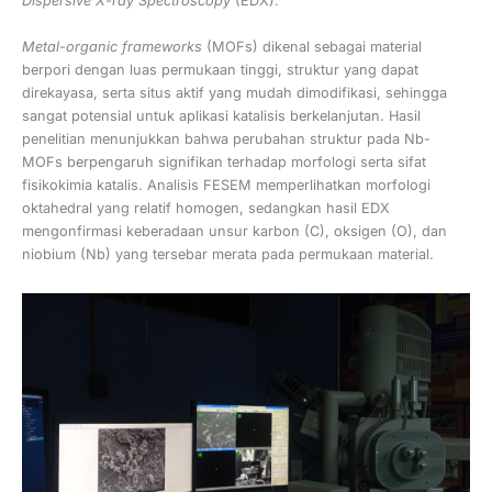
Dispersive X-ray Spectroscopy
(EDX).
Metal-organic frameworks
(MOFs) dikenal sebagai material
berpori dengan luas permukaan tinggi, struktur yang dapat
direkayasa, serta situs aktif yang mudah dimodifikasi, sehingga
sangat potensial untuk aplikasi katalisis berkelanjutan. Hasil
penelitian menunjukkan bahwa perubahan struktur pada Nb-
MOFs berpengaruh signifikan terhadap morfologi serta sifat
fisikokimia katalis. Analisis FESEM memperlihatkan morfologi
oktahedral yang relatif homogen, sedangkan hasil EDX
mengonfirmasi keberadaan unsur karbon (C), oksigen (O), dan
niobium (Nb) yang tersebar merata pada permukaan material.